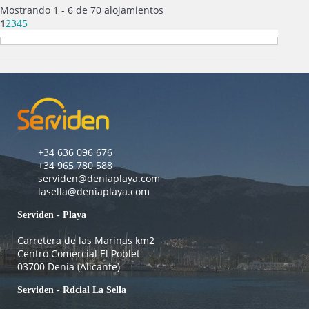
Mostrando 1 - 6 de 70 alojamientos
1
2
3
4
5
+34 636 096 676
+34 965 780 588
serviden@deniaplaya.com
lasella@deniaplaya.com
Serviden - Playa
Carretera de las Marinas km2
Centro Comercial El Poblet
03700 Denia (Alicante)
Serviden - Rdcial La Sella