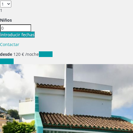
1
Niños
Introducir fechas
Contactar
desde
120
€
/noche
Fechas
Fechas