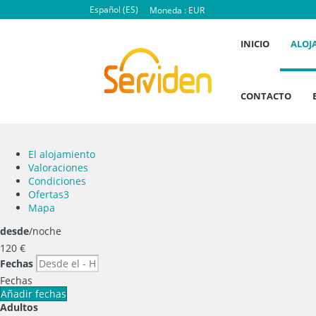
Español (ES)
Moneda :
EUR
INICIO
ALOJ
CONTACTO
El alojamiento
Valoraciones
Condiciones
Ofertas
3
Mapa
desde
/noche
120
€
Fechas
Fechas
Añadir fechas
Adultos