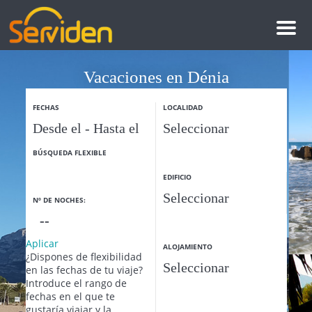
M
e
n
u
Vacaciones en Dénia
Reserva aquí tu apartamento en la playa
FECHAS
LOCALIDAD
BÚSQUEDA FLEXIBLE
EDIFICIO
Nº DE NOCHES:
Aplicar
ALOJAMIENTO
¿Dispones de flexibilidad
en las fechas de tu viaje?
Introduce el rango de
fechas en el que te
gustaría viajar y la