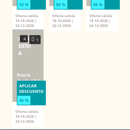
55 %
55 %
45 %
Oferta válida
Oferta válida
Oferta válida
18-10-2026 |
18-10-2026 |
18-10-2026 |
24-12-2026
24-12-2026
24-12-2026
RETIRO PARK II 40B
4
1
DENI
A
Precio
desde 67 €
APLICAR
noche
DESCUENTO
45 %
Oferta válida
18-10-2026 |
24-12-2026