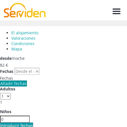
Men
El alojamiento
Valoraciones
Condiciones
Mapa
desde
/noche
82
€
Fechas
Fechas
Añadir fechas
Adultos
1
Niños
Introducir fechas