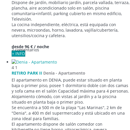
Dispone de jardín, mobiliario jardín, parcela vallada, terraza,
plancha, aire acondicionado solo en salón, piscina
comunitaria+infantil, parking cubierto en mismo edificio,
Televisión.
La cocina independiente, eléctrica, está equipada con
nevera, microondas, horno, lavadora, vajilla/cubertería,
utensilios/cocina y cafetera.
desde
96 €
/ noche
7 comentarios
+ INFO
4
1
RETIRO PARK II
Denia -
Apartamento
El apartamento en DENIA, puede estar situado en planta
baja o primer piso, posee 1 dormitorio doble con dos camas
y sofa cama en el salón Capacidad máxima para 4 personas.
Alojamiento cómodo, con vistas al jardín y a la piscina
situado en planta baja o primer piso.
Se encuentra a 500 m de la playa "Las Marinas", 2 km de
"Denia", a 400 m del supermercado y está ubicado en una
zona ideal para familias.
El apartamento dispone de salón comedor con
kitchenette,no tiene horno, vitrocerámica, nevera,