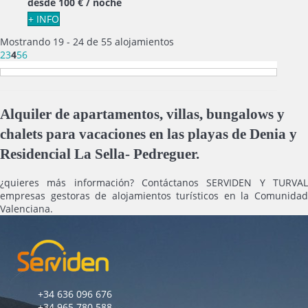
desde
100 €
/ noche
+ INFO
Mostrando 19 - 24 de 55 alojamientos
2
3
4
5
6
Alquiler de apartamentos, villas, bungalows y
chalets para vacaciones en las playas de Denia y
Residencial La Sella- Pedreguer.
¿quieres más información? Contáctanos SERVIDEN Y TURVAL
empresas gestoras de alojamientos turísticos en la Comunidad
Valenciana.
+34 636 096 676
+34 965 780 588