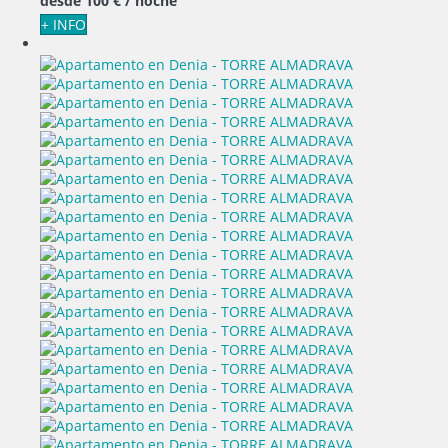
desde
100 €
/ noche
+ INFO