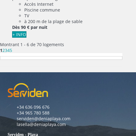
Accès Internet
Piscine commune
TV
à 200 m de la plage de sable
Dès
90 €
par nuit
+ INFO
Montrant 1 - 6 de 70 logements
1
2
3
4
5
+34 636 096 676
+34 965 780 588
serviden@deniaplaya.com
lasella@deniaplaya.com
Serviden - Playa