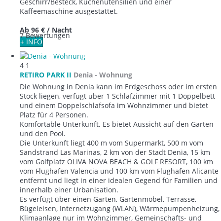
Geschirr/Besteck, Küchenutensilien und einer
Kaffeemaschine ausgestattet.
Ab
96 €
/ Nacht
7 Bewertungen
+ INFO
4
1
RETIRO PARK II
Denia -
Wohnung
Die Wohnung in Denia kann im Erdgeschoss oder im ersten
Stock liegen, verfügt über 1 Schlafzimmer mit 1 Doppelbett
und einem Doppelschlafsofa im Wohnzimmer und bietet
Platz für 4 Personen.
Komfortable Unterkunft. Es bietet Aussicht auf den Garten
und den Pool.
Die Unterkunft liegt 400 m vom Supermarkt, 500 m vom
Sandstrand Las Marinas, 2 km von der Stadt Denia, 15 km
vom Golfplatz OLIVA NOVA BEACH & GOLF RESORT, 100 km
vom Flughafen Valencia und 100 km vom Flughafen Alicante
entfernt und liegt in einer idealen Gegend für Familien und
innerhalb einer Urbanisation.
Es verfügt über einen Garten, Gartenmöbel, Terrasse,
Bügeleisen, Internetzugang (WLAN), Wärmepumpenheizung,
Klimaanlage nur im Wohnzimmer, Gemeinschafts- und