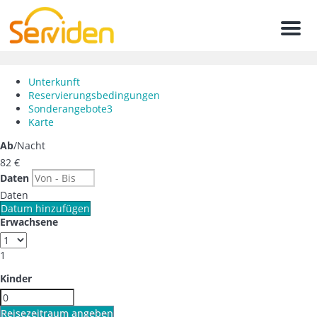
Men
Unterkunft
Reservierungsbedingungen
Sonderangebote
3
Karte
Ab
/Nacht
82
€
Daten
Daten
Datum hinzufügen
Erwachsene
1
Kinder
Reisezeitraum angeben