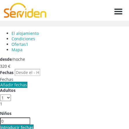
Men
El alojamiento
Condiciones
Ofertas
1
Mapa
desde
/noche
320
€
Fechas
Fechas
Añadir fechas
Adultos
1
Niños
Introducir fechas