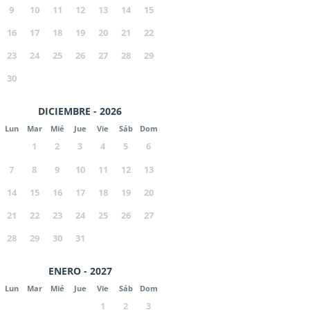
9
10
11
12
13
14
15
16
17
18
19
20
21
22
23
24
25
26
27
28
29
30
DICIEMBRE - 2026
Lun
Mar
Mié
Jue
Vie
Sáb
Dom
1
2
3
4
5
6
7
8
9
10
11
12
13
14
15
16
17
18
19
20
21
22
23
24
25
26
27
28
29
30
31
ENERO - 2027
Lun
Mar
Mié
Jue
Vie
Sáb
Dom
1
2
3