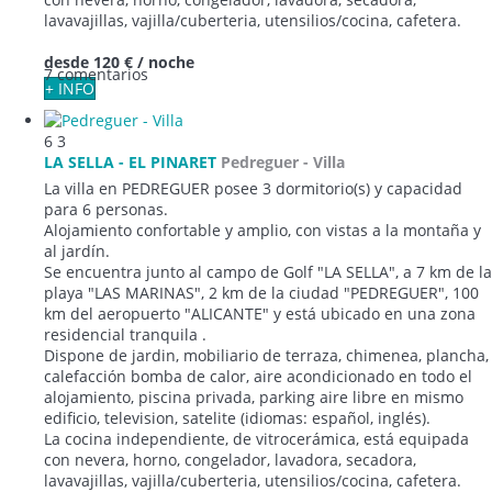
lavavajillas, vajilla/cuberteria, utensilios/cocina, cafetera.
desde
120 €
/ noche
7 comentarios
+ INFO
6
3
LA SELLA - EL PINARET
Pedreguer -
Villa
La villa en PEDREGUER posee 3 dormitorio(s) y capacidad
para 6 personas.
Alojamiento confortable y amplio, con vistas a la montaña y
al jardín.
Se encuentra junto al campo de Golf "LA SELLA", a 7 km de la
playa "LAS MARINAS", 2 km de la ciudad "PEDREGUER", 100
km del aeropuerto "ALICANTE" y está ubicado en una zona
residencial tranquila .
Dispone de jardin, mobiliario de terraza, chimenea, plancha,
calefacción bomba de calor, aire acondicionado en todo el
alojamiento, piscina privada, parking aire libre en mismo
edificio, television, satelite (idiomas: español, inglés).
La cocina independiente, de vitrocerámica, está equipada
con nevera, horno, congelador, lavadora, secadora,
lavavajillas, vajilla/cuberteria, utensilios/cocina, cafetera.