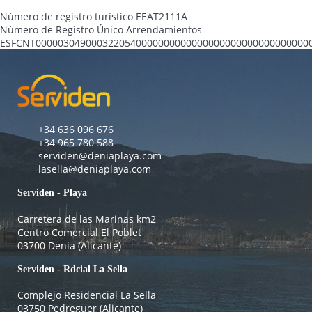
Número de registro turístico
EEAT2111A
Número de Registro Único Arrendamientos
ESFCNT0000030490003220540000000000000000000000000000000
+34 636 096 676
+34 965 780 588
serviden@deniaplaya.com
lasella@deniaplaya.com
Serviden - Playa
Carretera de las Marinas km2
Centro Comercial El Poblet
03700 Denia (Alicante)
Serviden - Rdcial La Sella
Complejo Residencial La Sella
03750 Pedreguer (Alicante)