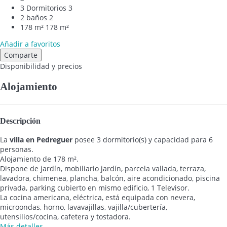
3 Dormitorios
3
2 baños
2
178 m²
178 m²
Añadir a favoritos
Comparte
Disponibilidad y precios
Alojamiento
Descripción
La
villa en Pedreguer
posee 3 dormitorio(s) y capacidad para 6
personas.
Alojamiento de 178 m².
Dispone de jardín, mobiliario jardín, parcela vallada, terraza,
lavadora, chimenea, plancha, balcón, aire acondicionado, piscina
privada, parking cubierto en mismo edificio, 1 Televisor.
La cocina americana, eléctrica, está equipada con nevera,
microondas, horno, lavavajillas, vajilla/cubertería,
utensilios/cocina, cafetera y tostadora.
Más detalles