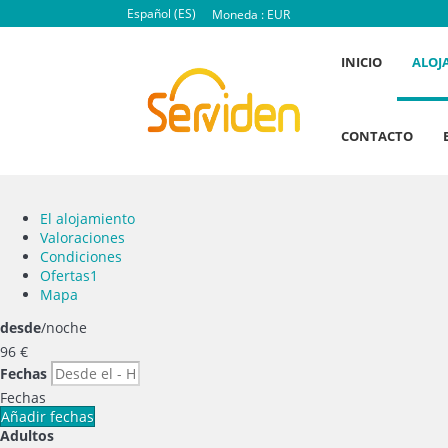
Español (ES)
Moneda :
EUR
INICIO
ALOJ
CONTACTO
El alojamiento
Valoraciones
Condiciones
Ofertas
1
Mapa
desde
/noche
96
€
Fechas
Fechas
Añadir fechas
Adultos