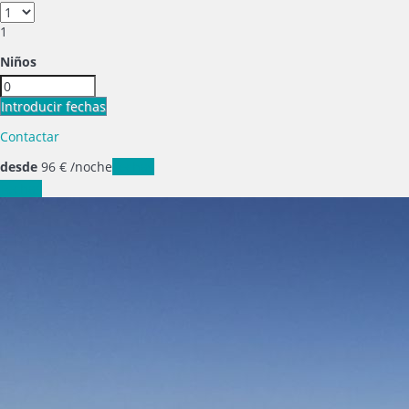
1
Niños
Introducir fechas
Contactar
desde
96
€
/noche
Fechas
Fechas